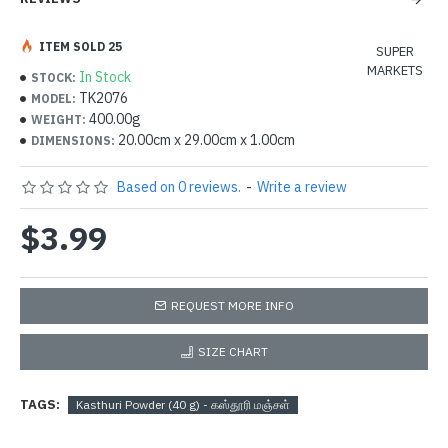
ITEM SOLD 25
SUPER
MARKETS
In Stock
STOCK:
TK2076
MODEL:
400.00g
WEIGHT:
20.00cm x 29.00cm x 1.00cm
DIMENSIONS:
Based on 0 reviews.
-
Write a review
$3.99
REQUEST MORE INFO
SIZE CHART
TAGS:
Kasthuri Powder (40 g) - கஸ்தூரி மஞ்சள்