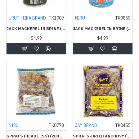
URUTHIIRA BRAND
TK1009
NIRU
TK0850
JACK MACKEREL IN BRINE (300 G) - URUTHIRA BRAND
JACK MACKEREL IN BRINE (425 G) - NIRU - மீன் டின்
$4.99
$4.99
NIRU
TK0778
JAY BRAND
TK0455
SPRATS (HEAD LESS) (200 G) - NIRU - நெத்தலி
SPRATS-DRIED ANCHOVY (200 G) - JAY BRAND - நெத்தலி