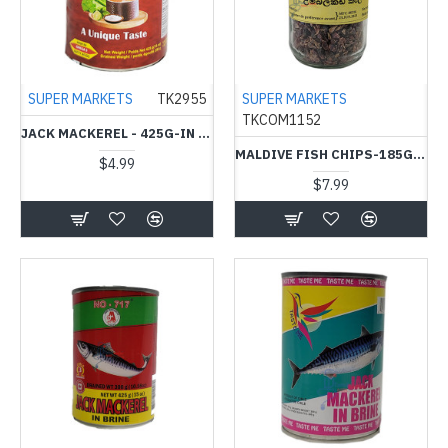
SUPER MARKETS
TK2955
SUPER MARKETS
TKCOM1152
JACK MACKEREL - 425G-IN BRINE - DB-VAANIY BRAND -மீன் டின்
MALDIVE FISH CHIPS-185G - மாசி சீவல்
$4.99
$7.99