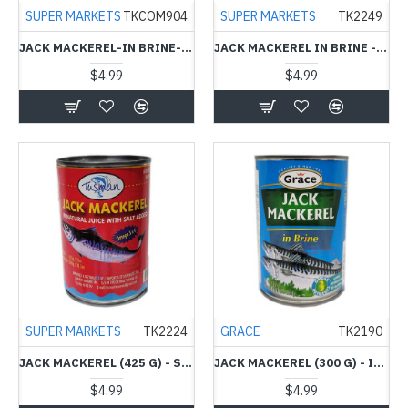
SUPER MARKETS
TKCOM904
SUPER MARKETS
TK2249
JACK MACKEREL-IN BRINE-425G-717-மீன் டின்
JACK MACKEREL IN BRINE - டின் மீன்
$4.99
$4.99
SUPER MARKETS
TK2224
GRACE
TK2190
JACK MACKEREL (425 G) - SALT -TUSMAN - டின் மீன்
JACK MACKEREL (300 G) - IN BRINE - GRACE-மீன் டின்
$4.99
$4.99