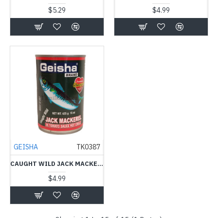
$5.29
$4.99
GEISHA
TK0387
CAUGHT WILD JACK MACKEREL(TOMATO SAUCE HOT) (425 G) - GEISHA - டின் மீன்
$4.99