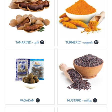
TAMARIND - புளி
TURMERIC - மஞ்சள்
7
12
VADAKAM
MUSTARD - கடுகு
1
3