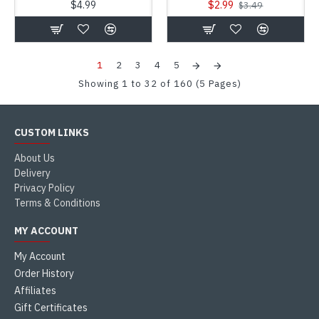
$4.99
$2.99
$3.49
1
2
3
4
5
Showing 1 to 32 of 160 (5 Pages)
CUSTOM LINKS
About Us
Delivery
Privacy Policy
Terms & Conditions
MY ACCOUNT
My Account
Order History
Affiliates
Gift Certificates