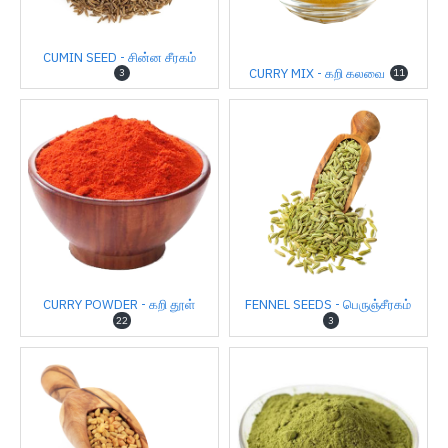
CUMIN SEED - சின்ன சீரகம்
CURRY MIX - கறி கலவை
3
11
CURRY POWDER - கறி தூள்
FENNEL SEEDS - பெருஞ்சீரகம்
22
3