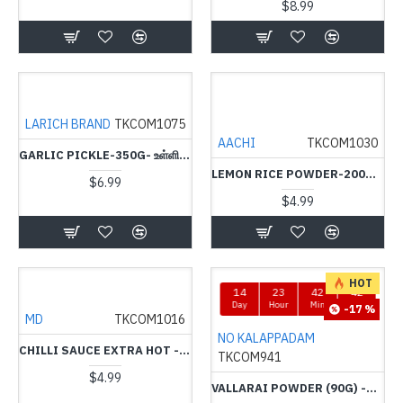
$8.99
LARICH BRAND
TKCOM1075
AACHI
TKCOM1030
GARLIC PICKLE-350G- உள்ளி ஊறுகாய் - LARICH
LEMON RICE POWDER-200G-AACHI-எலுமிச்சை சுவை அரிசி கலவை
$6.99
$4.99
HOT
14
23
42
41
Day
Hour
Min
Sec
-17 %
MD
TKCOM1016
NO KALAPPADAM
CHILLI SAUCE EXTRA HOT -400G-MD
TKCOM941
$4.99
VALLARAI POWDER (90G) -NO KALAPPADAM - வல்லாரை இலை தூள்