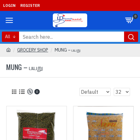
LOGIN
REGISTER
0
All
GROCERY SHOP
MUNG – பயறு
MUNG – பயறு
0