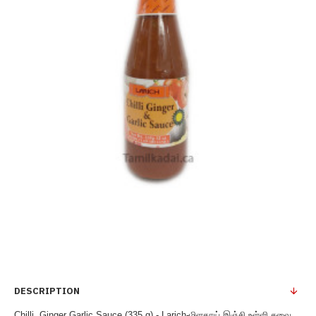
DESCRIPTION
Chilli, Ginger Garlic Sauce (335 g) - Larich-மிளகாய் இஞ்சி உள்ளி சுவை