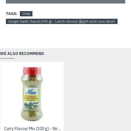
TAGS:
Chilli
Ginger Garlic Sauce (335 g) - Larich-மிளகாய் இஞ்சி உள்ளி சுவை சோஸ்
WE ALSO RECOMMEND
Curry Flavour Mix (100 g) - Niru - கறி வாசனை கூட்டு