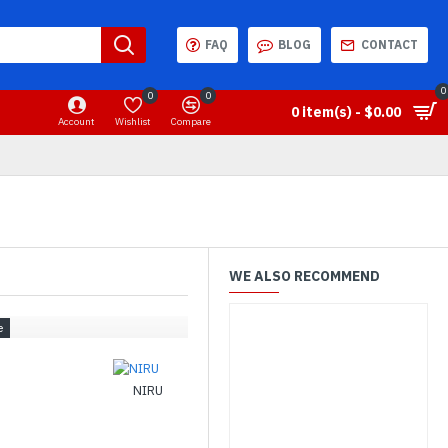
FAQ
BLOG
CONTACT
0
0
0
0 item(s) - $0.00
Account
Wishlist
Compare
WE ALSO RECOMMEND
NIRU