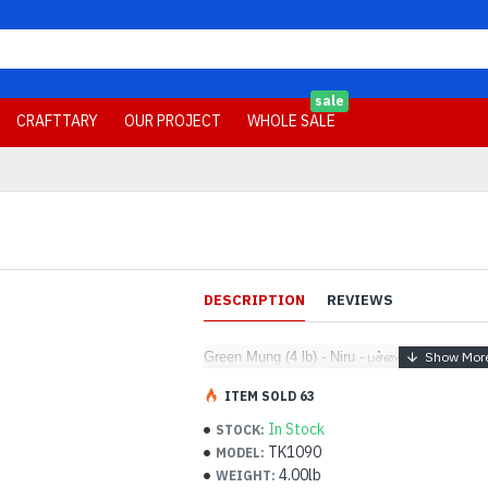
sale
CRAFTTARY
OUR PROJECT
WHOLE SALE
DESCRIPTION
REVIEWS
Green Mung (4 lb) - Niru - பச்சை பயறு
ITEM SOLD 63
In Stock
STOCK:
TK1090
MODEL:
4.00lb
WEIGHT: