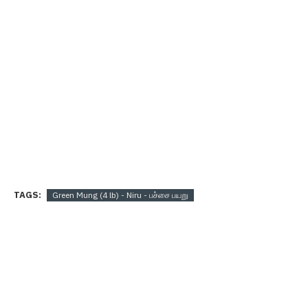
TAGS:
Green Mung (4 lb) - Niru - பச்சை பயறு