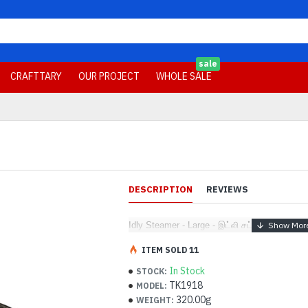
sale
CRAFTTARY
OUR PROJECT
WHOLE SALE
DESCRIPTION
REVIEWS
Idly Steamer - Large - இட்லி சட்டி
ITEM SOLD 11
In Stock
STOCK:
TK1918
MODEL:
320.00g
WEIGHT: