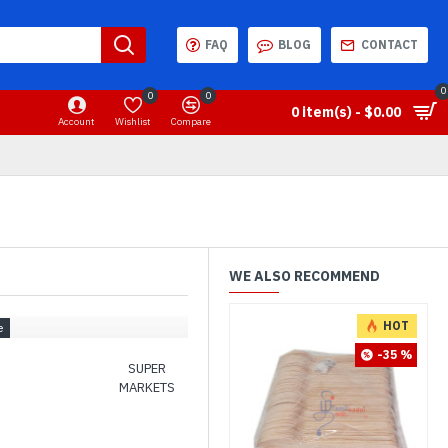
FAQ
BLOG
CONTACT
0
0
0
0 item(s) - $0.00
Account
Wishlist
Compare
WE ALSO RECOMMEND
HOT
-35 %
SUPER
MARKETS