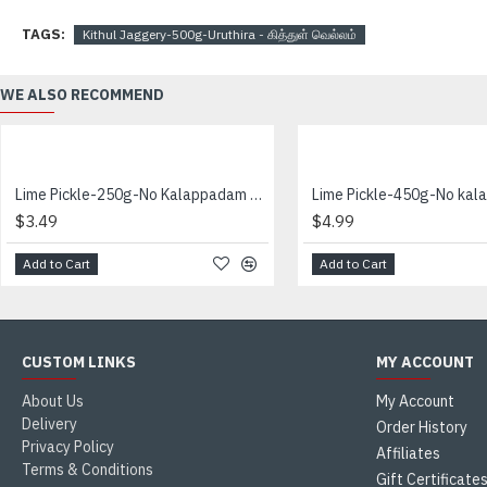
TAGS:
Kithul Jaggery-500g-Uruthira - கித்துள் வெல்லம்
WE ALSO RECOMMEND
Lime Pickle-250g-No Kalappadam - ஊறுகாய்
$3.49
$4.99
Add to Cart
Add to Cart
CUSTOM LINKS
MY ACCOUNT
About Us
My Account
Delivery
Order History
Privacy Policy
Affiliates
Terms & Conditions
Gift Certificate