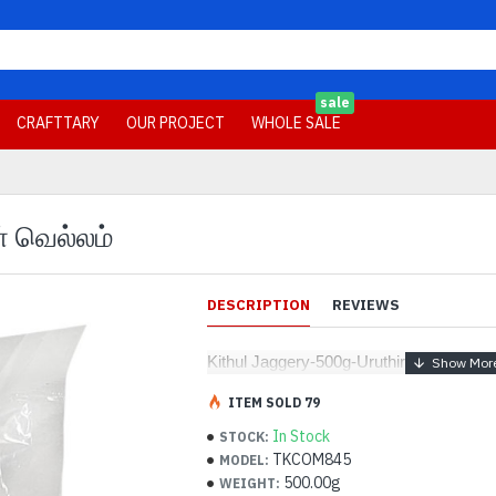
sale
CRAFTTARY
OUR PROJECT
WHOLE SALE
ள் வெல்லம்
DESCRIPTION
REVIEWS
Kithul Jaggery-500g-Uruthira - 
கித்துள் 
ITEM SOLD 79
In Stock
STOCK:
TKCOM845
MODEL:
500.00g
WEIGHT: