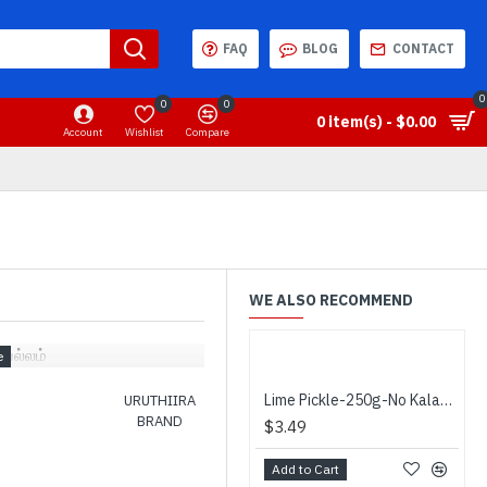
FAQ
BLOG
CONTACT
0
0
0
0 item(s) - $0.00
Account
Wishlist
Compare
WE ALSO RECOMMEND
வெல்லம்
Lime Pickle-250g-No Kalappadam - ஊறுகாய்
URUTHIIRA
BRAND
$3.49
Add to Cart