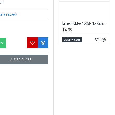
0cm
te a review
Lime Pickle-450g-No kalappadam - எலுமிச்சை ஊறுகாய்
$4.99
Add to Cart
OW
SIZE CHART