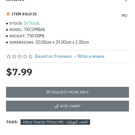
ITEM SOLD 33
MD
In Stock
STOCK:
TKCOM846
MODEL:
750.00ML
WEIGHT:
20.00cm x 29.00cm x 1.00cm
DIMENSIONS:
Based on 0 reviews.
-
Write a review
$7.99
REQUEST MORE INFO
SIZE CHART
TAGS:
Kithul Treacle-750ml-MD - கித்துள் பாணி