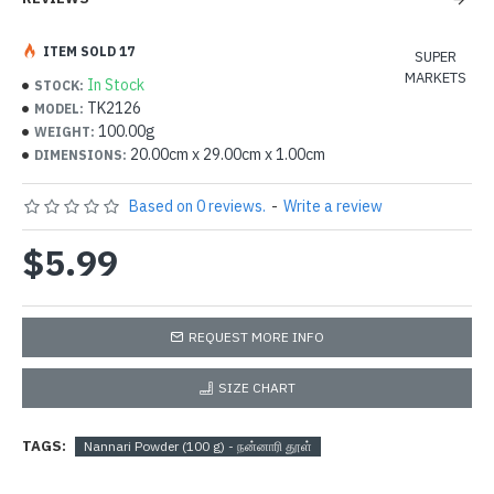
ITEM SOLD 17
SUPER
MARKETS
In Stock
STOCK:
TK2126
MODEL:
100.00g
WEIGHT:
20.00cm x 29.00cm x 1.00cm
DIMENSIONS:
Based on 0 reviews.
-
Write a review
$5.99
REQUEST MORE INFO
SIZE CHART
TAGS:
Nannari Powder (100 g) - நன்னாரி தூள்