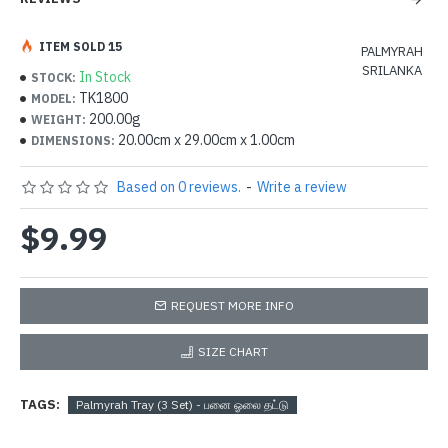
ITEM SOLD 15
PALMYRAH
SRILANKA
In Stock
STOCK:
TK1800
MODEL:
200.00g
WEIGHT:
20.00cm x 29.00cm x 1.00cm
DIMENSIONS:
Based on 0 reviews.
-
Write a review
$9.99
REQUEST MORE INFO
SIZE CHART
TAGS:
Palmyrah Tray (3 Set) - பனை ஓலை தட்டு