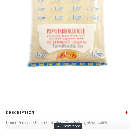
DESCRIPTION
Ponni Parboiled Rice (8 lb) Niru - பொன்னி புழுங்கல் அரிசி