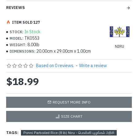
REVIEWS
ITEM SOLD 127
In Stock
STOCK:
TK0553
MODEL:
8.00lb
WEIGHT:
NIRU
20.00cm x 29.00cm x 1.00cm
DIMENSIONS:
Based on 0 reviews.
-
Write a review
$18.99
REQUEST MORE INFO
SIZE CHART
TAGS:
Ponni Parboiled Rice (8 lb) Niru - பொன்னி புழுங்கல் அரிசி