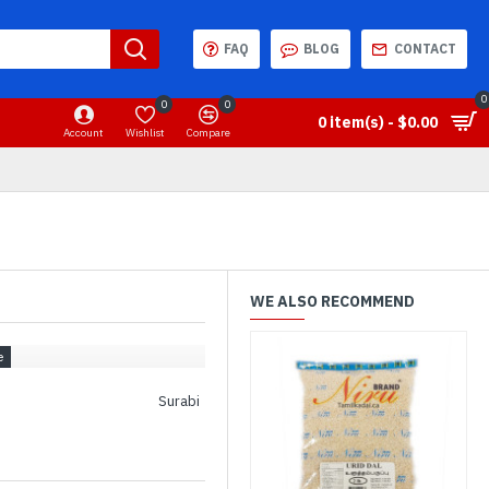
FAQ
BLOG
CONTACT
0
0
0
0 item(s) - $0.00
Account
Wishlist
Compare
WE ALSO RECOMMEND
Surabi