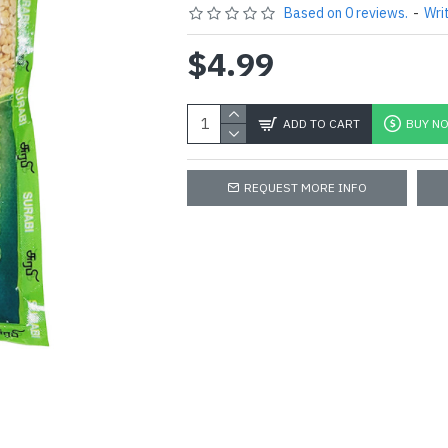
Based on 0 reviews.
-
Wri
$4.99
ADD TO CART
BUY N
REQUEST MORE INFO