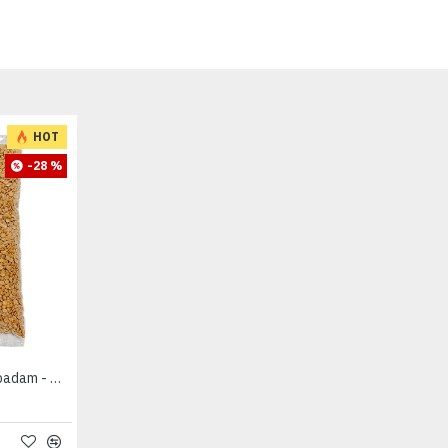
HOT
-28 %
Toor Dal (2 lb) - No Kalappadam - துவரம் பருப்பு