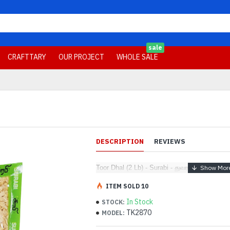
sale
CRAFTTARY
OUR PROJECT
WHOLE SALE
DESCRIPTION
REVIEWS
Toor Dhal (2 Lb) - Surabi - துவரம் பருப்பு
ITEM SOLD 10
In Stock
STOCK:
TK2870
MODEL: