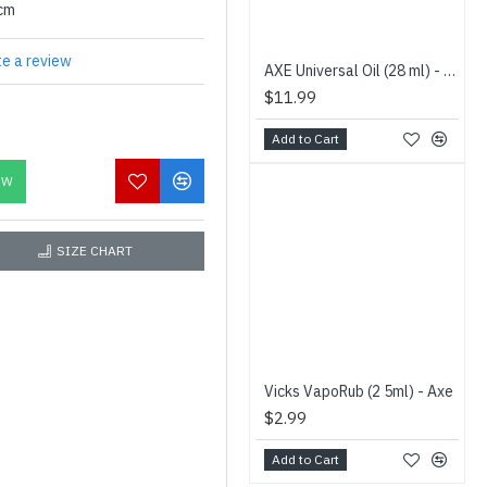
0cm
te a review
AXE Universal Oil (28 ml) - Axe - கோடாலி தைலம்
$11.99
Add to Cart
OW
SIZE CHART
Vicks VapoRub (2 5ml) - Axe
$2.99
Add to Cart