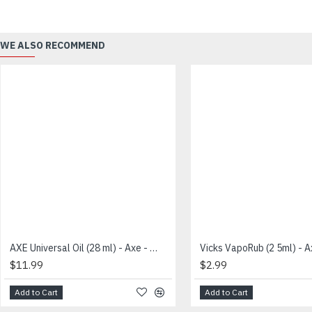
WE ALSO RECOMMEND
AXE Universal Oil (28 ml) - Axe - கோடாலி தைலம்
Vicks VapoRub (2 5ml) - A
$11.99
$2.99
Add to Cart
Add to Cart