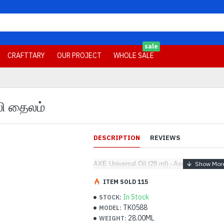
sale
CRAFTTARY
OUR PROJECT
WHOLE SALE
லி தைலம்
DESCRIPTION
REVIEWS
AXE Universal Oil (28 ml) - Axe - கோடாலி த
ITEM SOLD 115
In Stock
STOCK:
TK0588
MODEL:
28.00ML
WEIGHT: