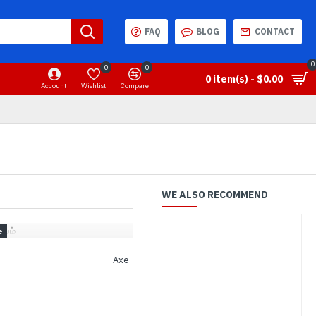
FAQ
BLOG
CONTACT
0
0
0
0 item(s) - $0.00
Account
Wishlist
Compare
WE ALSO RECOMMEND
ைலம்
Axe