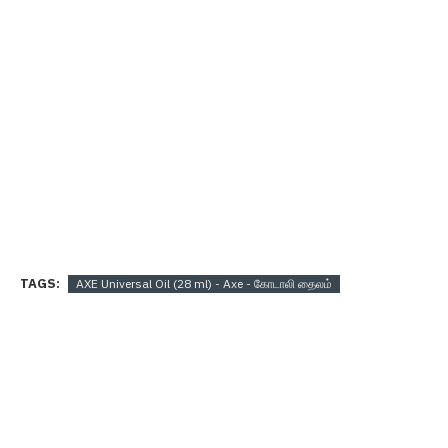
TAGS:
AXE Universal Oil (28 ml) - Axe - கோடாலி தைலம்