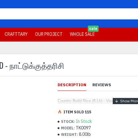
sale
CRAFTTARY
OUR PROJECT
WHOLE SALE
 - நாட்டுக்குத்தரிசி
DESCRIPTION
REVIEWS
Country Boild Rice (8 Lb) - Vaaniy Brand - நாட
ITEM SOLD 115
In Stock
STOCK:
TK0097
MODEL:
8.00lb
WEIGHT: