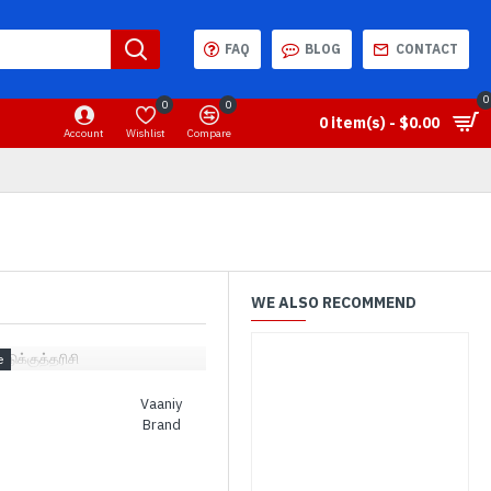
FAQ
BLOG
CONTACT
0
0
0
0 item(s) - $0.00
Account
Wishlist
Compare
WE ALSO RECOMMEND
்டுக்குத்தரிசி
Vaaniy
Brand