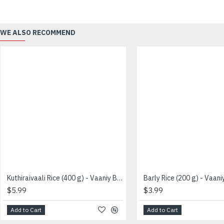
WE ALSO RECOMMEND
Kuthiraivaali Rice (400 g) - Vaaniy Brand - குதிரை வாலி அரிசி
$5.99
$3.99
Add to Cart
Add to Cart