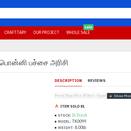
sale
CRAFTTARY
OUR PROJECT
WHOLE SALE
 - பொன்னி பச்சை அரிசி
DESCRIPTION
REVIEWS
Ponni Raw Rice (8 lbs) - Vaaniy Brand - பொ
ITEM SOLD 81
In Stock
STOCK:
TK0099
MODEL:
8.00lb
WEIGHT: