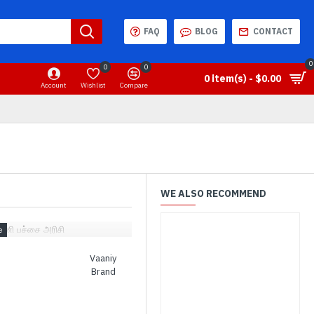
FAQ
BLOG
CONTACT
0
0
0
0 item(s) - $0.00
Account
Wishlist
Compare
WE ALSO RECOMMEND
ன்னி பச்சை அரிசி
Vaaniy
Brand